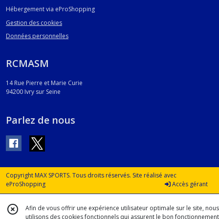
Hébergement via eProShopping
Gestion des cookies
Données personnelles
RCMASM
14 Rue Pierre et Marie Curie
94200
Ivry sur Seine
Parlez de nous
Copyright MAX SPORTS. Tous droits réservés. Site réalisé avec
eProShopping
Accès gérant
Afin de vous offrir une expérience utilisateur optimale sur le site, nous
utilisons des cookies fonctionnels qui assurent le bon fonctionnement